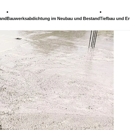
and
Bauwerksabdichtung im Neubau und Bestand
Tiefbau und Er